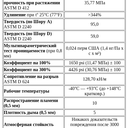
прочность при растяжении
35,77 МПа
ASTM D 412
Удлинение
при t° 25°C (77°F)
>344%
Твердость (по Шору А)
95,0
ASTM D 2240
Твердость (по Шору D)
59,0
ASTM D 2240
Мультипараметрический
0,024 перм США (1,4 нг/Па х
тест проницаемости
(при 0,8
с х м²)
мм)
Коэффициент на 100%
1650 psi (11,47 МПа) ± 100
Коэффициент на 300%
4426 psi (30,76 МПа) ± 100
Сопротивление на разрыв
128,70 кН/м
ASTM D 624
-40°С — +93°С (до +148°С
Рабочие температуры
кратковр.)
Распространение пламени
10
(0,5 мм)
Плотность дыма (0,5 мм)
5
Никаких доказательств
Атмосферная стойкость
повреждения после 3000