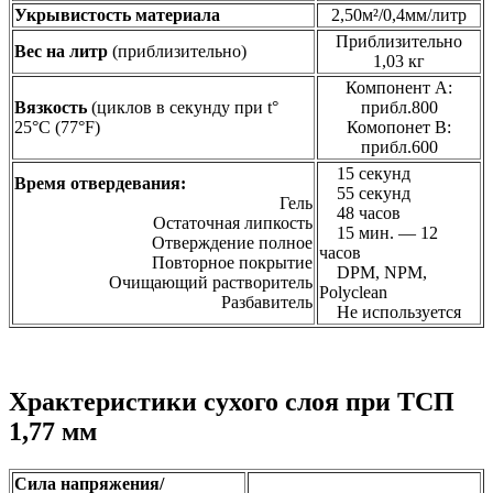
Укрывистость материала
2,50м²/0,4мм/литр
Приблизительно
Вес на литр
(приблизительно)
1,03 кг
Компонент А:
Вязкость
(циклов в секунду при t°
прибл.800
25°С (77°F)
Комопонет В:
прибл.600
15 секунд
Время отвердевания:
55 секунд
Гель
48 часов
Остаточная липкость
15 мин. — 12
Отверждение полное
часов
Повторное покрытие
DPM, NPM,
Очищающий растворитель
Polyclean
Разбавитель
Не используется
Храктеристики сухого слоя при ТСП
1,77 мм
Сила напряжения/