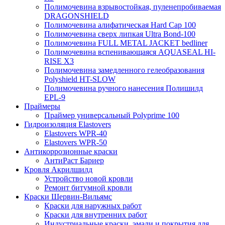
Полимочевина взрывостойкая, пуленепробиваемая
DRAGONSHIELD
Полимочевина алифатическая Hard Cap 100
Полимочевина сверх липкая Ultra Bond-100
Полимочевина FULL METAL JACKET bedliner
Полимочевина вспенивающаяся AQUASEAL HI-
RISE Х3
Полимочевина замедленного гелеобразования
Polyshield HT-SLOW
Полимочевина ручного нанесения Полишилд
EPL-9
Праймеры
Праймер универсальный Polyprime 100
Гидроизоляция Elastovers
Elastovers WPR-40
Elastovers WPR-50
Антикоррозионные краски
АнтиРаст Бариер
Кровля Акрилшилд
Устройство новой кровли
Ремонт битумной кровли
Краски Шервин-Вильямс
Краски для наружных работ
Краски для внутренних работ
Индустриальные краски, эмали и покрытия для