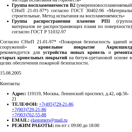
Группа воспламеняемости В2
(умеренновоспламеняемы
СНиП 21-01-97*) согласно ГОСТ 30402-96 «Материалы
строительные. Метод испытания на воспламеняемость»
Группа распространения пламени РП1
(группа
материалов не распространяющих пламя по поверхности)
согласно ГОСТ Р 51032-97
Согласно СНиП 21-01-97* «Пожарная безопасность зданий и
сооружений»
кровельное покрытие Акрилшил
рекомендуется для
устройства новых кровель
и
ремонта
старых кровельных покрытий
на битум-уретановой основе 
целях обеспечения пожарной безопасности.
15.08.2005
.
Контакты
Адрес:
119119, Москва, Ленинский проспект, д.42, оф.56-
21
ТЕЛЕФОН:
+7(495)729-21-86
+7(903)729-21-86
+7(903)762-55-88
EMAIL:
elastomers@mail.ru
РЕЖИМ РАБОТЫ:
пн-пт с 09:00 до 18:00